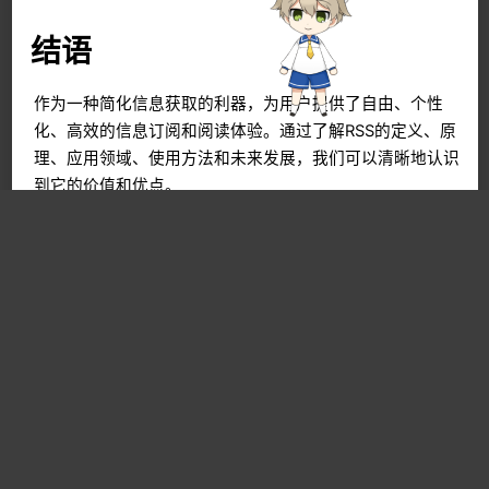
换
结语
作为一种简化信息获取的利器，为用户提供了自由、个性
化、高效的信息订阅和阅读体验。通过了解RSS的定义、原
理、应用领域、使用方法和未来发展，我们可以清晰地认识
到它的价值和优点。
尝试和享受RSS带来的便利和效率，无论是在新闻、博客、
社交网络、学术研究还是职业发展方面，RSS都将成为你的
得力助手，帮助你更高效地获取所需信息，提升生活和工作
的质量。时刻记住，技术应当是为了给人们带来自由和发
展，而不是接管人们的注意力，浪费宝贵的时间。选择
RSS，选择自主、高效和个性化的信息获取方式。
赏