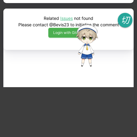
切
Related
Issues
not found
Please contact @Bevis23 to initialize the comment
换
Login with GitHub