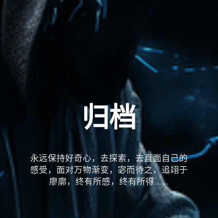
归档
永远保持好奇心，去探索，去直面自己的
感受，面对万物渐变，宓而待之，追翊于
廖廓，终有所感，终有所得......