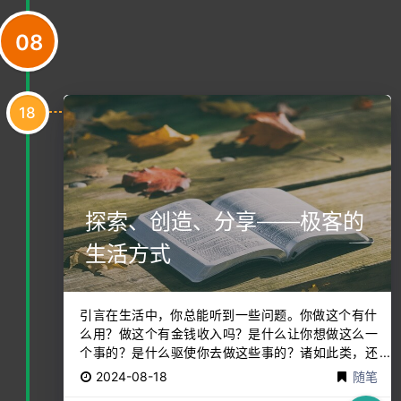
08
18
探索、创造、分享——极客的
生活方式
引言在生活中，你总能听到一些问题。你做这个有什
么用？做这个有金钱收入吗？是什么让你想做这么一
个事的？是什么驱使你去做这些事的？诸如此类，还
有很多很多。确实，问这些问题无可厚非，毕竟人就
2024-08-18
随笔
是在不断提出问题，寻找意义的路上的。同时，每个