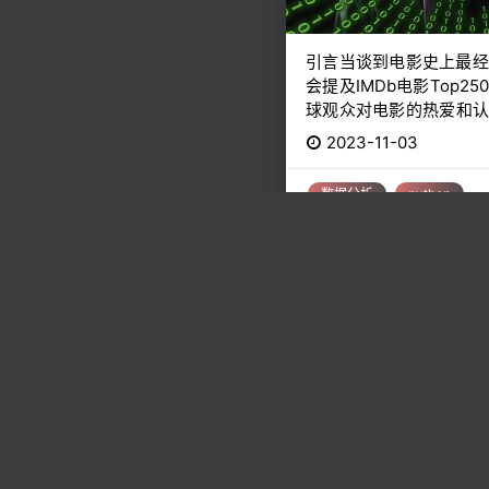
引言当谈到电影史上最经
会提及IMDb电影Top2
球观众对电影的热爱和认
量的标杆之一。作为一个
2023-11-03
充满各种类型与风格的榜
常兴奋。 在
数据分析
python