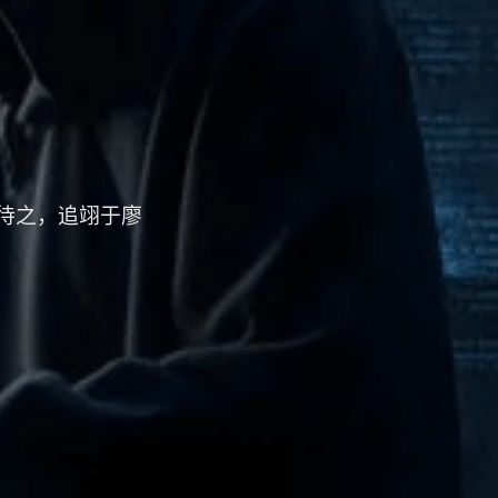
待之，追翊于廖